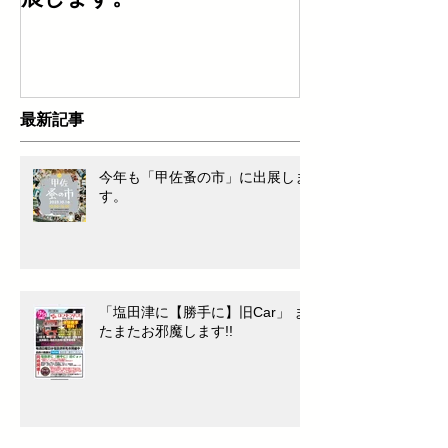
す!!
最新記事
今年も「甲佐蚤の市」に出展しま
す。
「塩田津に【勝手に】旧Car」 ま
たまたお邪魔します!!