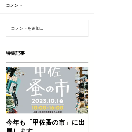
コメント
コメントを追加…
特集記事
今年も「甲佐蚤の市」に出
「塩田津に【
展します。
Car」 また