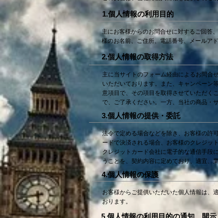
1.個人情報の利用目的
主にお客様からのお問合せに対するご回答
様のお名前、ご住所、電話番号、メールア
2.個人情報の取得方法
主に当サイトのフォーム経由によるお問合
いただいております。また、キャンペーン
意項目で、その項目を取得させていただく
で、ご了承ください。一方、当社の商品・
3.個人情報の提供・委託
法令で定める場合などを除き、お客様の許
ードで決済される場合、お客様のクレジッ
クレジットカード会社に電子的な通信手段
うことを、契約内容に定めており、適宜、
4.個人情報の保護
お客様からご提供いただいた個人情報は、
おります。
5.個人情報の利用目的の通知、開