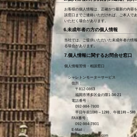
お客様の個人情報は、正確かつ最新の内容
談窓口までご連絡いただければ、ご本人で
いただく場合があります。
6.未成年者の方の個人情報
当社では、ご提供いただいた未成年者の情報
る場合があります。
7.個人情報に関するお問合せ窓口
個人情報苦情・相談窓口
シャレトンモーターサービス
住所：
〒812-0863
福岡市博多区金の隈1-34-21
電話番号：
092-984-7800
平日午前10時～12時、午後1時～5時
FAX番号：
092-984-7801
E-Mail：
info@shalleton.com