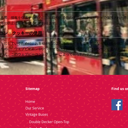
る際、情報を保護するためにSSL暗号化通信の使用やセキュリティで保護された
洩等の防止に最善を尽くしております。
ーコン・クッキーの使用
イトにしていくために、お客様がどのように当サイトをご利用になっているか統計を
るために、ウェブビーコンやクッキーという技術を使用しているページがあります。
ません。このウェブビーコンとクッキーによって得られたデータは、当サイトの改善
Sitemap
Find us o
Home
Our Service
Vintage Buses
Double Decker Open-Top