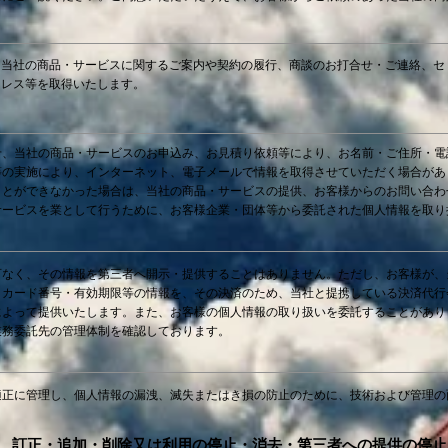
、当社の商品・サービスに関するご案内や契約の履行、商談のお打合せ・ご連絡、セ
ドレス等を取得いたします。
せ、当社の商品・サービスのお申込み、お見積り依頼等により、お名前・ご住所・電
等の実施により、インターネット、電子メールで情報を取得させていただく場合があ
ことができなかった場合は、当社の商品・サービスの提供、お客様からのお問い合わ
サービスを業として行うために、お客様企業・団体等から委託された個人情報を取り
可なく、その情報を第三者へ開示・提供することはありません。ただし、お客様が、
トカード番号・有効期限等の情報を、その決済のため、当社と提携している決済代行
によって提供いたします。また、お客様の個人情報の取り扱いを委託することがあり
業務委託先の管理体制を確認しております。
適正に管理し、個人情報の漏洩、滅失またはき損の防止のために、技術および管理の
示、訂正・追加・削除又は利用の停止・消去・第三者への提供の停