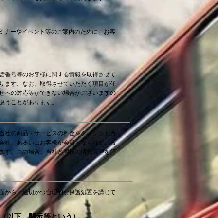
ミナーやイベント等のご案内のために、お客
話番号等のお客様に関する情報を取得させて
ります。なお、取得させていただく項目が任
せへの対応等ができない場合がございますの
扱うことがあります。
当社の商品・サービスの料金をクレジットカ
会社、あるいはお客様が会員となられている
ます。この場合、当社と同様の情報管理を行
面から、適切かつ合理的な保護処置を講じて
止（以下、開示等という）