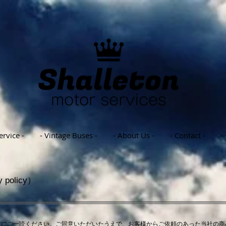
ervice -
- Vintage Buses -
- About Us -
- Contact -
-
olicy）
前にご一読ください。ご同意いただいたうえで、お客様からご依頼のあった当社の商