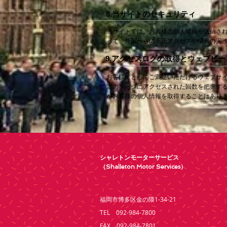
8.当サイトのセキュリティ
当サイトでは、お客様の個人情報が送信され
って、外部からの不正アクセスや情報の漏
9.アクセスログの取得とウェブビ
お客様にとってご満足いただけるウェブサ
定のページにアクセスされた回数を把握す
がお客様の個人情報を取得することはあり
シャレトンモーターサービス
（Shalleton Motor Services）
福岡市博多区金の隈1-34-21
TEL 092-984-7800
FAX 092-984-7801