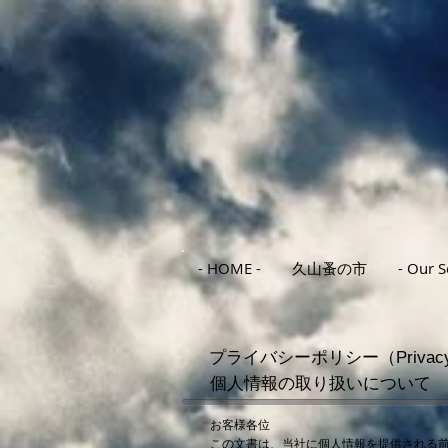
- HOME -
久山蚤の市
- Our S
プライバシーポリシー（Privacy p
個人情報の取り扱いについて
お客様各位
この文書は、当社に個人情報を提供される