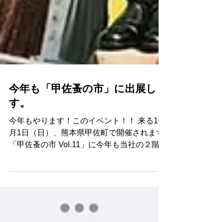
今年も「甲佐蚤の市」に出展しま
す。
今年もやります！このイベント！！ 来る10
月1日（日）、熊本県甲佐町で開催されます
「甲佐蚤の市 Vol.11」に今年も当社の２階建
てオープントップ ロンドンバス"Lola"がお邪
魔いたします。 メインの蚤の市には九州内
外から100店舗以上が集結。アンティークや
クラフトの家具...