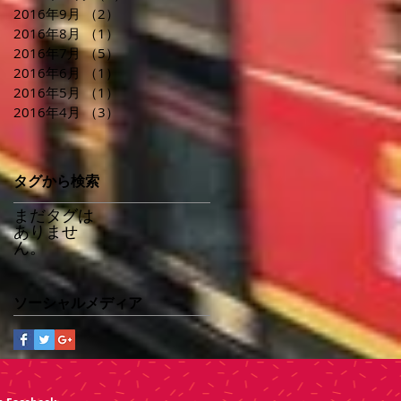
2016年9月
（2）
2件の記事
2016年8月
（1）
1件の記事
2016年7月
（5）
5件の記事
2016年6月
（1）
1件の記事
2016年5月
（1）
1件の記事
2016年4月
（3）
3件の記事
タグから検索
まだタグは
ありませ
ん。
ソーシャルメディア