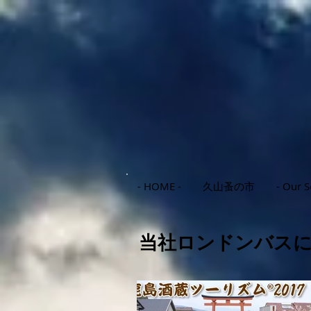
- HOME -
久山蚤の市
- Our S
当社ロンドンバス