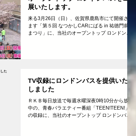
展いたします。
来る3月26日（日）、佐賀県鹿島市にて開催され
ます「第５回 なつかしCARにばる in 祐徳門前春
まつり」に、当社のオープントップ ロンドンバ
ス"Lola"を出展いたします。 祐徳稲荷神社は、言
わずと知れた日本三大稲荷の一つで、参拝者は
年間300万人ともいわれる由緒あるお社...
TV収録にロンドンバスを提供いた
しました
ＲＫＢ毎日放送で毎週水曜深夜0時10分から放送
中の、青春バラエティー番組「TEEN!TEEN!」
の収録に、当社のオープントップ ロンドンバス
"Lola" を提供いたしました。 番組ホームページ
はこちら 予告編はこちら なお当日の模様は3月