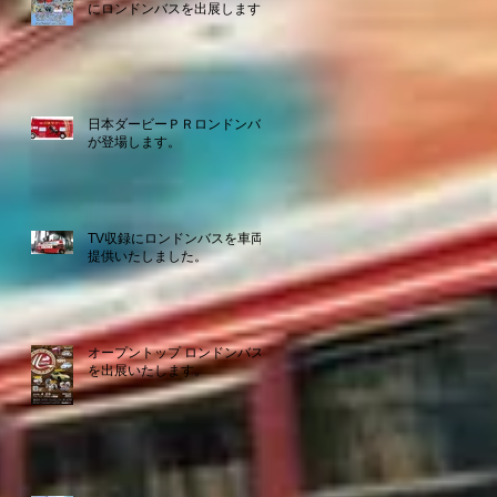
にロンドンバスを出展します。
日本ダービーＰＲロンドンバス
が登場します。
TV収録にロンドンバスを車両
提供いたしました。
オープントップ ロンドンバス
を出展いたします。