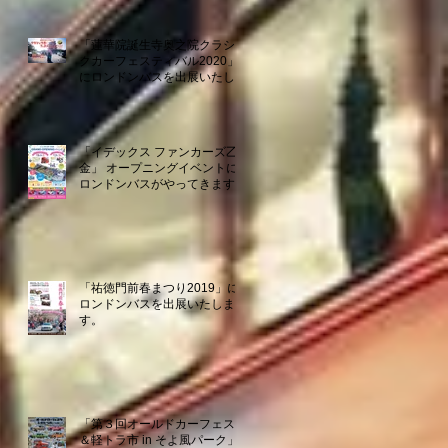
「蓮華院誕生寺奥之院クラシッ
クカーフェスティバル2020」
にロンドンバスを出展いたしま
す。
「イデックス ファンカーズ乙
金」 オープニングイベントに
ロンドンバスがやってきます！
「祐徳門前春まつり2019」に
ロンドンバスを出展いたしま
す。
「第３回オールドカーフェスタ
＆軽トラ市 in そよ風パーク」