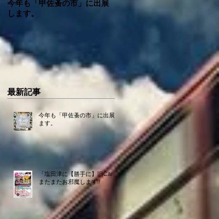
今年も「甲佐蚤の市」に出展
「塩田津に【勝手に】旧Car
します。
またまたお邪魔します!!
最新記事
今年も「甲佐蚤の市」に出展し
ます。
「塩田津に【勝手に】旧Car」
またまたお邪魔します!!