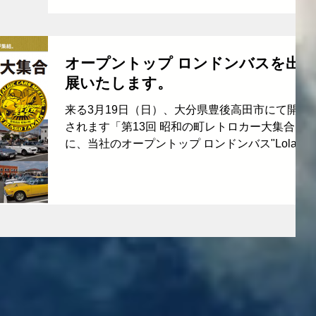
22日（水）の深夜0時10分からＲ...
オープントップ ロンドンバスを出
展いたします。
来る3月19日（日）、大分県豊後高田市にて開催
されます「第13回 昭和の町レトロカー大集合」
に、当社のオープントップ ロンドンバス"Lola"を
出展いたします。 豊後高田市は、商店街が元気
だった昭和30年代の元気、活気を蘇らせようと
平成13年に立ち上げられた「昭和の町」で、...