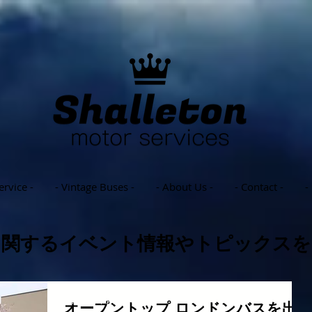
ervice -
- Vintage Buses -
- About Us -
- Contact -
-
に関するイベント情報やトピックスを
イベントプロモーション ロンドンバス 集客ツール 目立つ広告宣伝 宣
伝カー アドトラ アドバス
オープントップ ロンドンバスを出