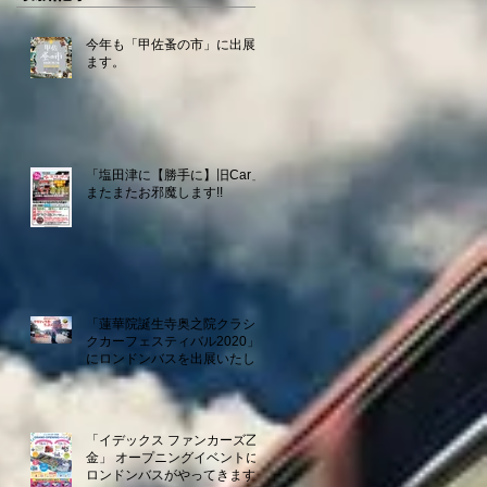
今年も「甲佐蚤の市」に出展し
ます。
「塩田津に【勝手に】旧Car」
またまたお邪魔します!!
「蓮華院誕生寺奥之院クラシッ
クカーフェスティバル2020」
にロンドンバスを出展いたしま
す。
「イデックス ファンカーズ乙
金」 オープニングイベントに
ロンドンバスがやってきます！