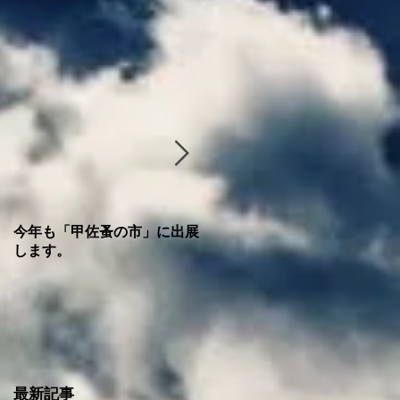
今年も「甲佐蚤の市」に出展
「塩田津に【勝手に】旧Car
します。
またまたお邪魔します!!
最新記事