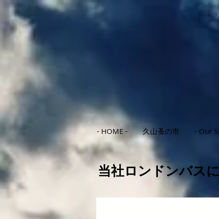
- HOME -
久山蚤の市
- Our S
当社ロンドンバス