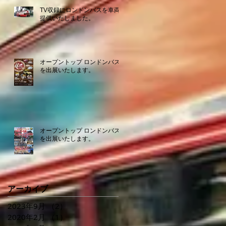
TV収録にロンドンバスを車両
提供いたしました。
オープントップ ロンドンバス
を出展いたします。
オープントップ ロンドンバス
を出展いたします。
アーカイブ
2023年9月
（2）
2件の記事
2020年2月
（1）
1件の記事