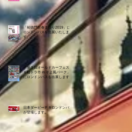
「祐徳門前春まつり2019」に
ロンドンバスを出展いたしま
す。
「第３回オールドカーフェスタ
＆軽トラ市 in そよ風パーク」
にロンドンバスを出展します。
日本ダービーＰＲロンドンバス
が登場します。