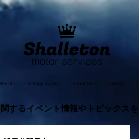
ervice -
- Vintage Buses -
- About Us -
- Contact -
-
に関するイベント情報やトピックスを
イベントプロモーション ロンドンバス 集客ツール 目立つ広告宣伝 宣
伝カー アドトラ アドバス