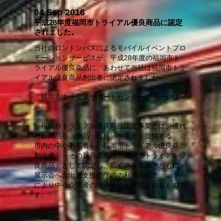
04 Sep 2016
平成28年度福岡市トライアル優良商品に認定
されました。
当社のロンドンバスによるモバイルイベントプロ
モーションサービスが、平成28年度の福岡市ト
ライアル優良商品に、あわせて当社は福岡市トラ
イアル優良商品創出者に認定されました。
福岡市中小企業サポートセンターのページは
こ
ちら
福岡市トライアル優良商品認定事業とは、優れ
た新商品等（物品・役務）を生産・提供する
市内の中小事業者を「福岡市トライアル優良商品
創出者」、その新商品等を「福岡市トライアル優
良商品」として認定し、広くＰＲするとともに、
展示会への出展支援や庁内の利用の推進
により中小企業者の販路拡大が支援されるもので
す。