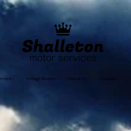
ervice -
- Vintage Buses -
- About Us -
- Contact -
-