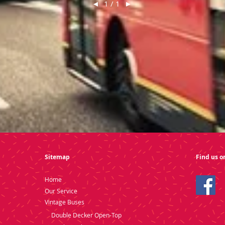
◄
1 / 1
►
Sitemap
Find us o
Home
Our Service
Vintage Buses
Double Decker Open-Top