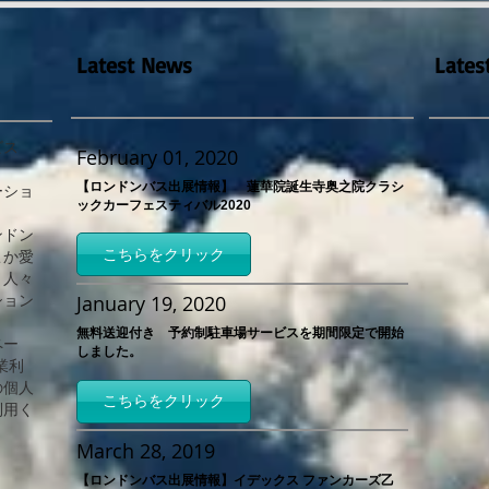
Latest News
Lates
NEW
ビス
February 01, 2020
【ロンドンバス出展情報】 蓮華院誕生寺奥之院クラシ
ーショ
ックカーフェスティバル2020
ンドン
こちらをクリック
こか愛
、人々
January 19, 2020
ション
無料送迎付き 予約制駐車場サービスを期間限定で開始
ペー
しました。
業利
の個人
こちらをクリック
利用く
March 28, 2019
【ロンドンバス出展情報】イデックス ファンカーズ乙