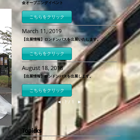
金オープニングイベント
こちらをクリック
March 11, 2019
【出展情報】ロンドンバスを出展いたします。
こちらをクリック
August 18, 2018
【出展情報】ロンドンバスを出展します。
こちらをクリック
◄
1 / 1
►
Topicks