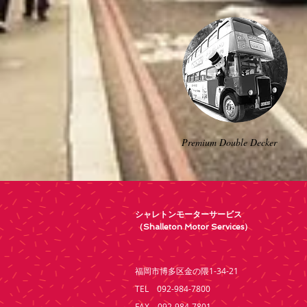
Premium Double Decker
シャレトンモーターサービス
（Shalleton Motor Services）
福岡市博多区金の隈1-34-21
TEL 092-984-7800
FAX 092-984-7801