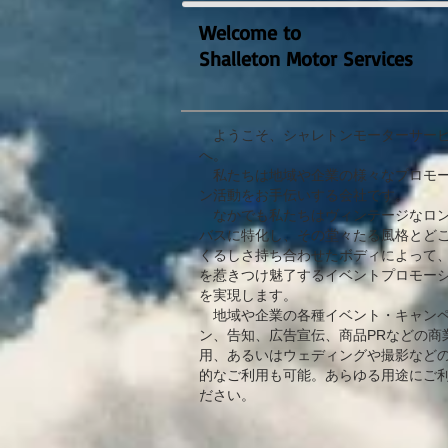
Welcome to
Shalleton Motor Services
ようこそ、シャレトンモーターサー
へ。
私たちは地域や企業の様々なプロモ
ン活動をお手伝いする会社です。
なかでも私たちはヴィンテージなロ
バスに特化し、その堂々たる風格とど
くるしさ持ち合わせたボディによって
を惹きつけ魅了するイベントプロモー
を実現します。
地域や企業の各種イベント・キャン
ン、告知、広告宣伝、商品PRなどの商
用、あるいはウェディングや撮影など
的なご利用も可能。あらゆる用途にご
ださい。