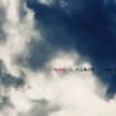
- HOME -
久山蚤の市
- Our S