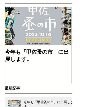
今年も「甲佐蚤の市」に出
「塩田津に【
展します。
Car」 また
す!!
最新記事
今年も「甲佐蚤の市」に出展しま
す。